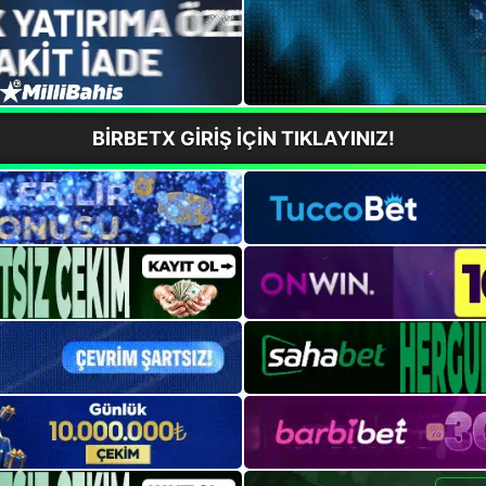
BİRBETX GİRİŞ İÇİN TIKLAYINIZ!