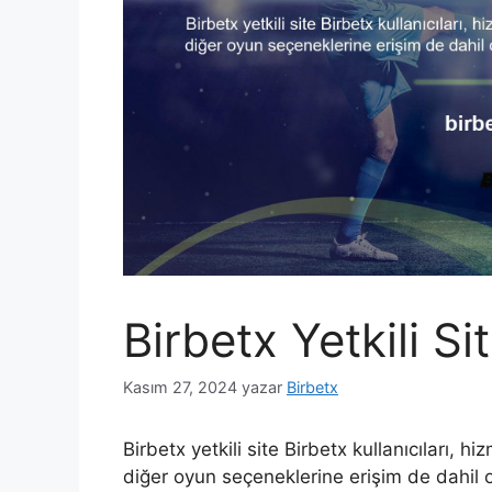
Birbetx Yetkili Si
Kasım 27, 2024
yazar
Birbetx
Birbetx yetkili site Birbetx kullanıcıları, h
diğer oyun seçeneklerine erişim de dahil