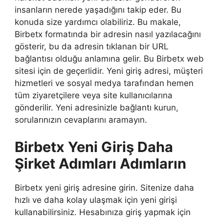
insanların nerede yaşadığını takip eder. Bu
konuda size yardımcı olabiliriz. Bu makale,
Birbetx formatında bir adresin nasıl yazılacağını
gösterir, bu da adresin tıklanan bir URL
bağlantısı olduğu anlamına gelir. Bu Birbetx web
sitesi için de geçerlidir. Yeni giriş adresi, müşteri
hizmetleri ve sosyal medya tarafından hemen
tüm ziyaretçilere veya site kullanıcılarına
gönderilir. Yeni adresinizle bağlantı kurun,
sorularınızın cevaplarını aramayın.
Birbetx Yeni Giriş Daha
Şirket Adımları Adımların
Birbetx yeni giriş adresine girin. Sitenize daha
hızlı ve daha kolay ulaşmak için yeni girişi
kullanabilirsiniz. Hesabınıza giriş yapmak için