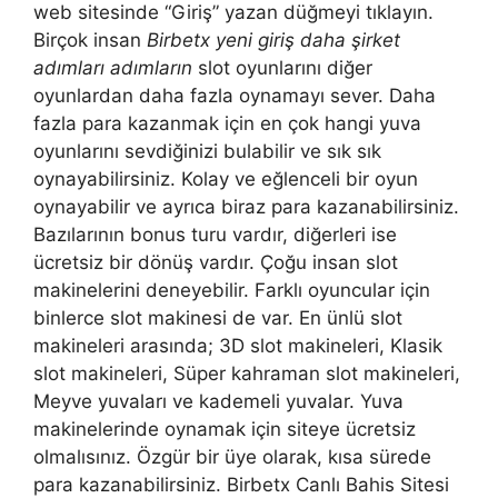
web sitesinde “Giriş” yazan düğmeyi tıklayın.
Birçok insan
Birbetx yeni giriş daha şirket
adımları adımların
slot oyunlarını diğer
oyunlardan daha fazla oynamayı sever. Daha
fazla para kazanmak için en çok hangi yuva
oyunlarını sevdiğinizi bulabilir ve sık sık
oynayabilirsiniz. Kolay ve eğlenceli bir oyun
oynayabilir ve ayrıca biraz para kazanabilirsiniz.
Bazılarının bonus turu vardır, diğerleri ise
ücretsiz bir dönüş vardır. Çoğu insan slot
makinelerini deneyebilir. Farklı oyuncular için
binlerce slot makinesi de var. En ünlü slot
makineleri arasında; 3D slot makineleri, Klasik
slot makineleri, Süper kahraman slot makineleri,
Meyve yuvaları ve kademeli yuvalar. Yuva
makinelerinde oynamak için siteye ücretsiz
olmalısınız. Özgür bir üye olarak, kısa sürede
para kazanabilirsiniz. Birbetx Canlı Bahis Sitesi