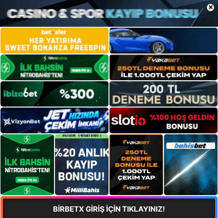
×
BİRBETX GİRİŞ İÇİN TIKLAYINIZ!