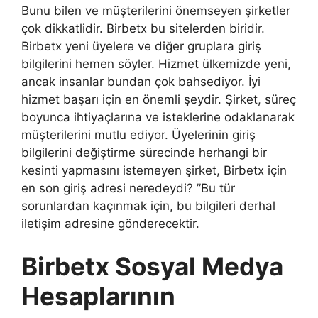
Bunu bilen ve müşterilerini önemseyen şirketler
çok dikkatlidir. Birbetx bu sitelerden biridir.
Birbetx yeni üyelere ve diğer gruplara giriş
bilgilerini hemen söyler. Hizmet ülkemizde yeni,
ancak insanlar bundan çok bahsediyor. İyi
hizmet başarı için en önemli şeydir. Şirket, süreç
boyunca ihtiyaçlarına ve isteklerine odaklanarak
müşterilerini mutlu ediyor. Üyelerinin giriş
bilgilerini değiştirme sürecinde herhangi bir
kesinti yapmasını istemeyen şirket, Birbetx için
en son giriş adresi neredeydi? ”Bu tür
sorunlardan kaçınmak için, bu bilgileri derhal
iletişim adresine gönderecektir.
Birbetx Sosyal Medya
Hesaplarının