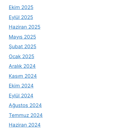
Ekim 2025
Eylül 2025
Haziran 2025
Mayıs 2025
Şubat 2025
Ocak 2025
Aralık 2024
Kasım 2024
Ekim 2024
Eylül 2024
Ağustos 2024
Temmuz 2024
Haziran 2024