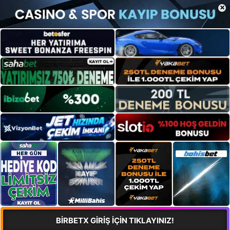
×
BİRBETX GİRİŞ İÇİN TIKLAYINIZ!