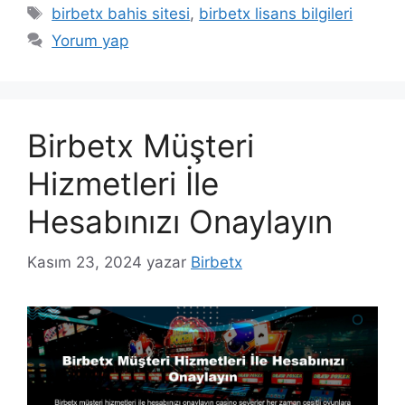
Etiketler
birbetx bahis sitesi
,
birbetx lisans bilgileri
Yorum yap
Birbetx Müşteri
Hizmetleri İle
Hesabınızı Onaylayın
Kasım 23, 2024
yazar
Birbetx