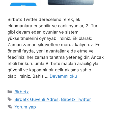
Birbetx Twitter derecelendirerek, ek
ekipmanlara erişebilir ve canlı oyunlar, 2. Tur
gibi devam eden oyunlar ve sistem
yükseltmelerini oynayabilirsiniz. Ek olarak:
Zaman zaman şikayetlere maruz kalıyoruz. En
önemli fayda, yeni avantajlar elde etme ve
feed’inizi her zaman tanıtma yeteneğidir. Ancak
etkili bir kurulumla Birbetx maçları aracılığıyla
güvenli ve kapsamlı bir gelir akışına sahip
olabilirsiniz. Bahis …
Devamını oku
Kategoriler
Birbetx
Etiketler
Birbetx Güvenli Adres
,
Birbetx Twitter
Yorum yap