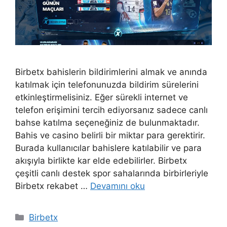
Birbetx bahislerin bildirimlerini almak ve anında
katılmak için telefonunuzda bildirim sürelerini
etkinleştirmelisiniz. Eğer sürekli internet ve
telefon erişimini tercih ediyorsanız sadece canlı
bahse katılma seçeneğiniz de bulunmaktadır.
Bahis ve casino belirli bir miktar para gerektirir.
Burada kullanıcılar bahislere katılabilir ve para
akışıyla birlikte kar elde edebilirler. Birbetx
çeşitli canlı destek spor sahalarında birbirleriyle
Birbetx rekabet …
Devamını oku
Kategoriler
Birbetx