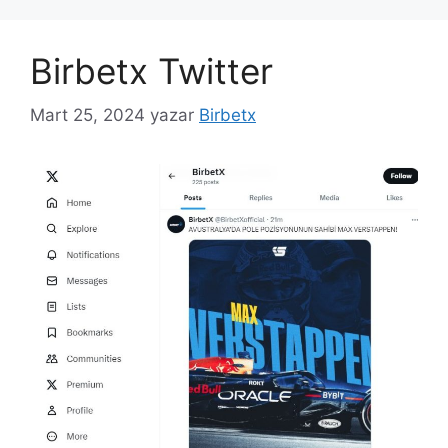
Birbetx Twitter
Mart 25, 2024
yazar
Birbetx