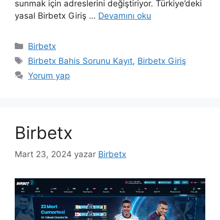
sunmak için adreslerini değiştiriyor. Türkiye’deki
yasal Birbetx Giriş …
Devamını oku
Kategoriler
Birbetx
Etiketler
Birbetx Bahis Sorunu Kayıt
,
Birbetx Giriş
Yorum yap
Birbetx
Mart 23, 2024
yazar
Birbetx