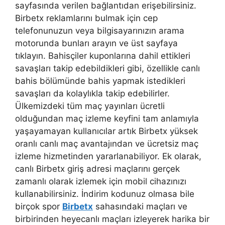
sayfasında verilen bağlantıdan erişebilirsiniz.
Birbetx reklamlarını bulmak için cep
telefonunuzun veya bilgisayarınızın arama
motorunda bunları arayın ve üst sayfaya
tıklayın. Bahisçiler kuponlarına dahil ettikleri
savaşları takip edebildikleri gibi, özellikle canlı
bahis bölümünde bahis yapmak istedikleri
savaşları da kolaylıkla takip edebilirler.
Ülkemizdeki tüm maç yayınları ücretli
olduğundan maç izleme keyfini tam anlamıyla
yaşayamayan kullanıcılar artık Birbetx yüksek
oranlı canlı maç avantajından ve ücretsiz maç
izleme hizmetinden yararlanabiliyor. Ek olarak,
canlı Birbetx giriş adresi maçlarını gerçek
zamanlı olarak izlemek için mobil cihazınızı
kullanabilirsiniz. İndirim kodunuz olmasa bile
birçok spor
Birbetx
sahasındaki maçları ve
birbirinden heyecanlı maçları izleyerek harika bir