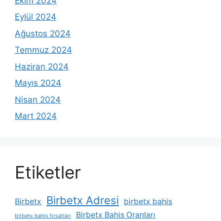
Ekim 2024
Eylül 2024
Ağustos 2024
Temmuz 2024
Haziran 2024
Mayıs 2024
Nisan 2024
Mart 2024
Etiketler
Birbetx Adresi
Birbetx
birbetx bahis
Birbetx Bahis Oranları
birbetx bahis fırsatları