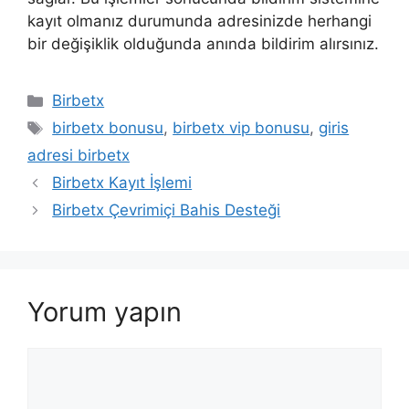
kayıt olmanız durumunda adresinizde herhangi
bir değişiklik olduğunda anında bildirim alırsınız.
Kategoriler
Birbetx
Etiketler
birbetx bonusu
,
birbetx vip bonusu
,
giris
adresi birbetx
Birbetx Kayıt İşlemi
Birbetx Çevrimiçi Bahis Desteği
Yorum yapın
Yorum