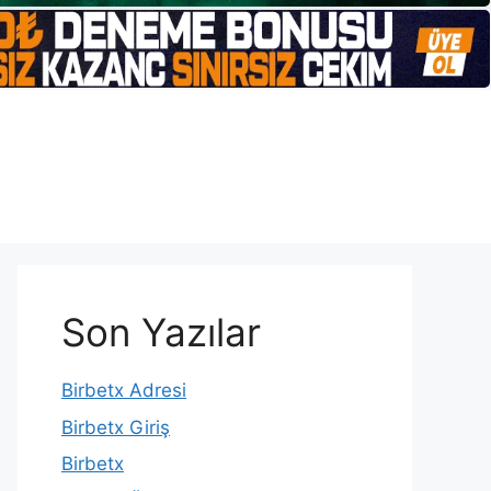
Son Yazılar
Birbetx Adresi
Birbetx Giriş
Birbetx