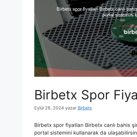
Birbetx Spor Fiya
Eylül 28, 2024
yazar
Birbetx
Birbetx spor fiyatları Birbetx canlı bahis 
portal sistemini kullanarak da ulaşabilirsin