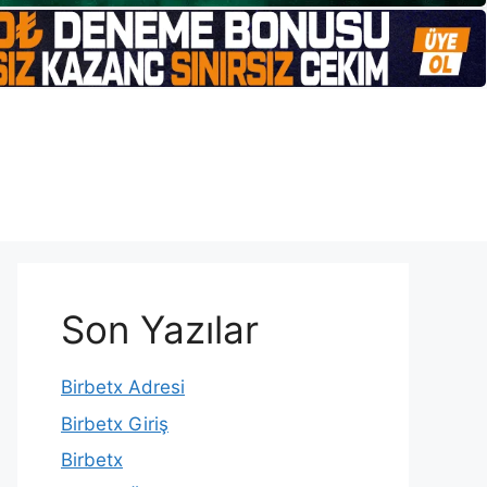
Son Yazılar
Birbetx Adresi
Birbetx Giriş
Birbetx