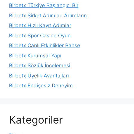
Birbetx Türkiye Başlangıcı Bir
Birbetx Şirket Adımları Adımların
Birbetx Hızlı Kayıt Adımlar
Birbetx Spor Casino Oyun
Birbetx Canlı Etkinlikler Bahse
Birbetx Kurumsal Yapı
Birbetx Sözlük İncelemesi
Birbetx Üyelik Avantajları
Birbetx Endişesiz Deneyim
Kategoriler