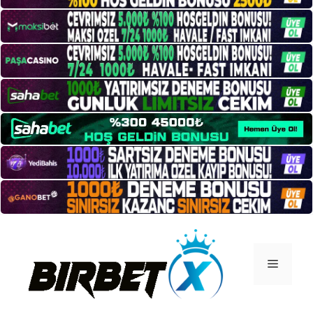
İçeriğe
atla
Menü