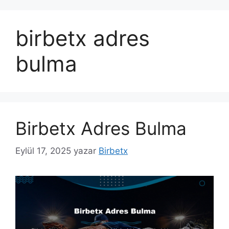
birbetx adres
bulma
Birbetx Adres Bulma
Eylül 17, 2025
yazar
Birbetx