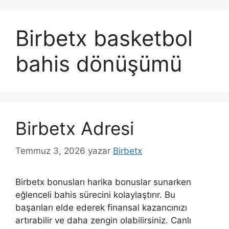
Birbetx basketbol
bahis dönüşümü
Birbetx Adresi
Temmuz 3, 2026
yazar
Birbetx
Birbetx bonusları harika bonuslar sunarken
eğlenceli bahis sürecini kolaylaştırır. Bu
başarıları elde ederek finansal kazancınızı
artırabilir ve daha zengin olabilirsiniz. Canlı