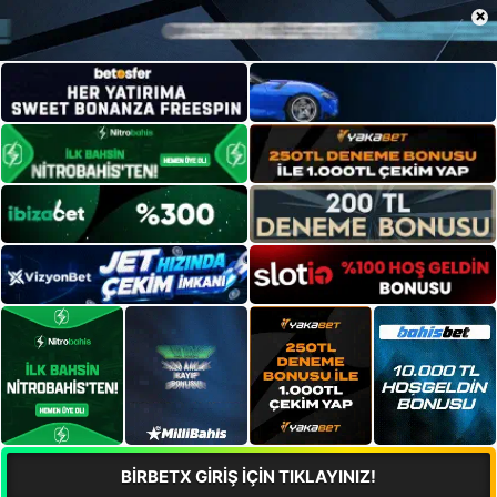
×
BİRBETX GİRİŞ İÇİN TIKLAYINIZ!