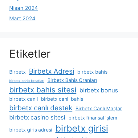
Nisan 2024
Mart 2024
Etiketler
Birbetx Adresi
Birbetx
birbetx bahis
Birbetx Bahis Oranları
birbetx bahis fırsatları
birbetx bahis sitesi
birbetx bonus
birbetx canli
birbetx canlı bahis
birbetx canlı destek
Birbetx Canlı Maçlar
birbetx casino sitesi
birbetx finansal i̇şlem
birbetx girisi
birbetx giris adresi