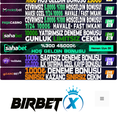
İçeriğe
atla
Menü