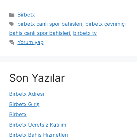
Kategoriler
Birbetx
Etiketler
birbetx canlı spor bahisleri
,
birbetx çevrimiçi
bahis canlı spor bahisleri
,
birbetx tv
Yorum yap
Son Yazılar
Birbetx Adresi
Birbetx Giriş
Birbetx
Birbetx Ücretsiz Katılım
Birbetx Bahis Hizmetleri