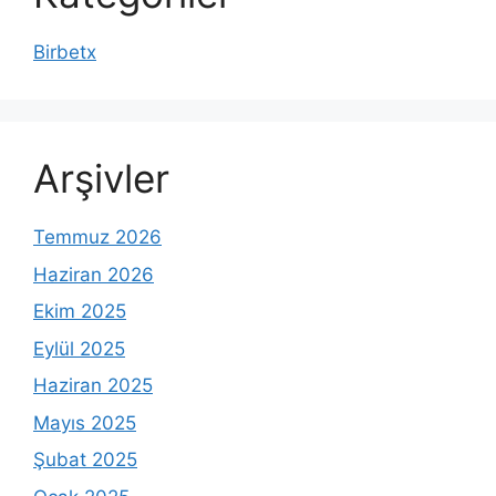
Birbetx
Arşivler
Temmuz 2026
Haziran 2026
Ekim 2025
Eylül 2025
Haziran 2025
Mayıs 2025
Şubat 2025