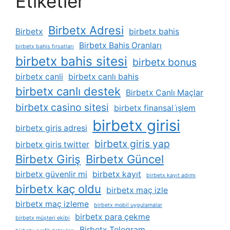
Etiketler
Birbetx Adresi
Birbetx
birbetx bahis
Birbetx Bahis Oranları
birbetx bahis fırsatları
birbetx bahis sitesi
birbetx bonus
birbetx canli
birbetx canlı bahis
birbetx canlı destek
Birbetx Canlı Maçlar
birbetx casino sitesi
birbetx finansal i̇şlem
birbetx girisi
birbetx giris adresi
birbetx giris yap
birbetx giris twitter
Birbetx Giriş
Birbetx Güncel
birbetx güvenlir mi
birbetx kayıt
birbetx kayıt adımı
birbetx kaç oldu
birbetx maç izle
birbetx maç izleme
birbetx mobil uygulamalar
birbetx para çekme
birbetx müşteri ekibi
Birbetx Telegram